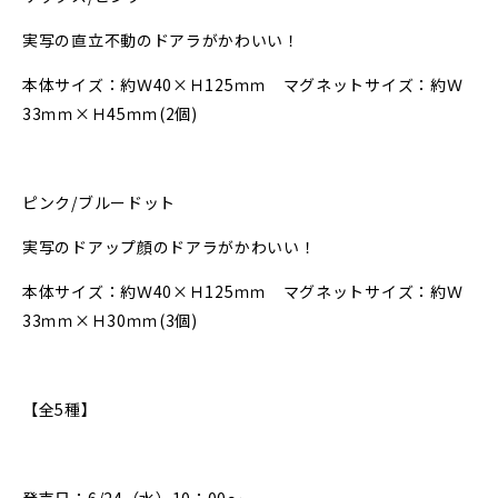
実写の直立不動のドアラがかわいい！
本体サイズ：約Ｗ
40×
Ｈ
125
ｍｍ マグネットサイズ：約Ｗ
33
ｍｍ
×
Ｈ
45
ｍｍ
(2
個
)
ピンク
/
ブルードット
実写のドアップ顔のドアラがかわいい！
本体サイズ：約Ｗ
40×
Ｈ
125
ｍｍ マグネットサイズ：約Ｗ
33
ｍｍ
×
Ｈ
30
ｍｍ
(3
個
)
【全
5
種】