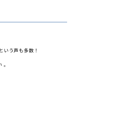
という声も多数！
い
。