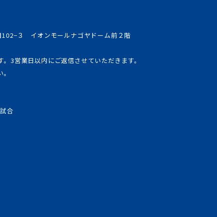
丁目102−３ イオンモールナゴヤドーム前２階
す。3営業日以内にご返信させていただきます。
い。
式試合