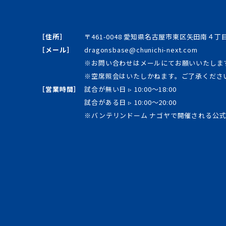
［住所］
〒461-0048 愛知県名古屋市東区矢田南４
［メール］
dragonsbase@chunichi-next.com
※お問い合わせはメールにてお願いいたしま
※空席照会はいたしかねます。ご了承くださ
［営業時間］
試合が無い日 ▹ 10:00～18:00
試合がある日 ▹ 10:00～20:00
※バンテリンドーム ナゴヤで開催される公