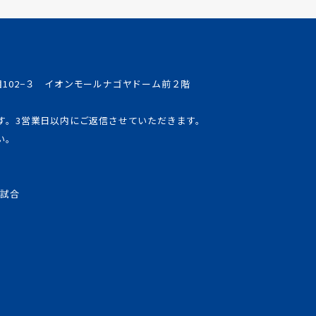
丁目102−３ イオンモールナゴヤドーム前２階
す。3営業日以内にご返信させていただきます。
い。
式試合